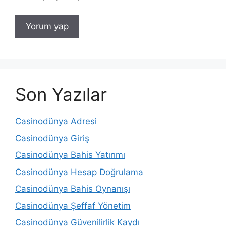
Son Yazılar
Casinodünya Adresi
Casinodünya Giriş
Casinodünya Bahis Yatırımı
Casinodünya Hesap Doğrulama
Casinodünya Bahis Oynanışı
Casinodünya Şeffaf Yönetim
Casinodünya Güvenilirlik Kaydı