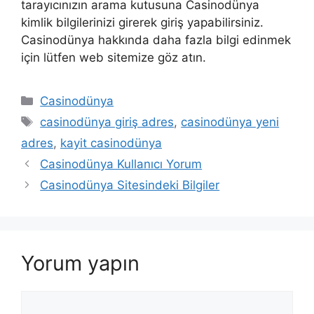
tarayıcınızın arama kutusuna Casinodünya
kimlik bilgilerinizi girerek giriş yapabilirsiniz.
Casinodünya hakkında daha fazla bilgi edinmek
için lütfen web sitemize göz atın.
Kategoriler
Casinodünya
Etiketler
casinodünya giriş adres
,
casinodünya yeni
adres
,
kayit casinodünya
Casinodünya Kullanıcı Yorum
Casinodünya Sitesindeki Bilgiler
Yorum yapın
Yorum