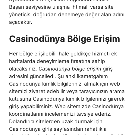
Başarı seviyesine ulaşma ihtimali varsa site
yöneticisi doğrudan denemeye değer alan adını
açacaktır.
Casinodünya Bölge Erişim
Her bölge erişilebilir hale geldikçe hizmeti ek
haritalarda deneyimleme fırsatına sahip
olacaksınız.
Casinodünya bölge erişim
giriş
adresini güncelledi. Şu anki ikametgahım
Casinodünya kimlik bilgilerinizi almak için web
sitemizi ziyaret edebilir veya tarayıcınızın arama
kutusuna Casinodünya kimlik bilgilerinizi girerek
giriş yapabilirsiniz. Web sitemizde Casinodünya
koordinatlarını incelemenizi tavsiye ederiz.
Dolandırıcı sitelerden uzak durmak için
Casinodünya giriş sayfasından rahatlıkla