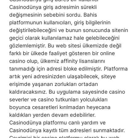
Casinodünya giriş adresimin sürekli
değişmesinin sebebini sordu. Bahis
platformunun kullanıcıları, giriş bilgilerinin
değiştirilebileceğini ve bunun sonucunda sitenin
geçici olarak kullanılamaz hale gelebileceğini
gözlemlemiştir. Bu web sitesi ülkemizde değil
farklı bir ülkede faaliyet gösteren bir online
casino olup, ülkemiz affinity lisanslarını
tanımadığı için adresi bloke edilmiştir. Platforma
artık yeni adresinizden ulaşabilecek, siteye
erişimde yaşanan zorlukları ortadan
kaldıracaksınız. Bu uygulama sayesinde casino
severler ve casino tutkunları yolculukları
boyunca cesaretleri kırılmadan heyecana
kaldıkları yerden devam edebilirler.
Casinodünya platformu canlı yardım ve
Casinodünya kayıtlı tüm adresleri sunmaktadır.