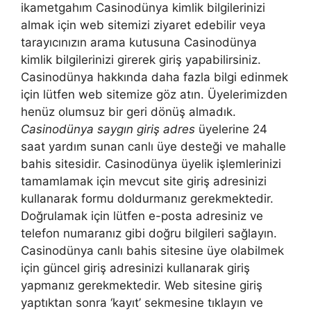
ikametgahım Casinodünya kimlik bilgilerinizi
almak için web sitemizi ziyaret edebilir veya
tarayıcınızın arama kutusuna Casinodünya
kimlik bilgilerinizi girerek giriş yapabilirsiniz.
Casinodünya hakkında daha fazla bilgi edinmek
için lütfen web sitemize göz atın. Üyelerimizden
henüz olumsuz bir geri dönüş almadık.
Casinodünya saygın giriş adres
üyelerine 24
saat yardım sunan canlı üye desteği ve mahalle
bahis sitesidir. Casinodünya üyelik işlemlerinizi
tamamlamak için mevcut site giriş adresinizi
kullanarak formu doldurmanız gerekmektedir.
Doğrulamak için lütfen e-posta adresiniz ve
telefon numaranız gibi doğru bilgileri sağlayın.
Casinodünya canlı bahis sitesine üye olabilmek
için güncel giriş adresinizi kullanarak giriş
yapmanız gerekmektedir. Web sitesine giriş
yaptıktan sonra ‘kayıt’ sekmesine tıklayın ve