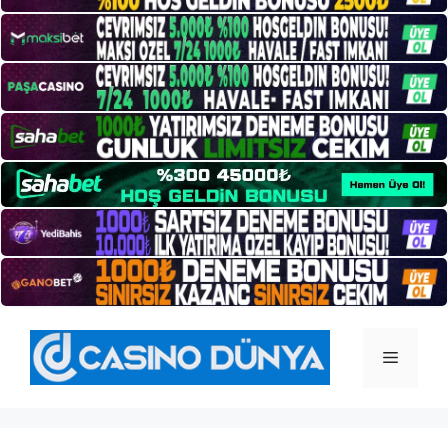
İçeriğe
atla
Menü