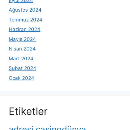
Eylül 2024
Ağustos 2024
Temmuz 2024
Haziran 2024
Mayıs 2024
Nisan 2024
Mart 2024
Şubat 2024
Ocak 2024
Etiketler
adresi casinodünya