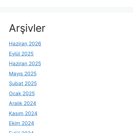
Arşivler
Haziran 2026
Eylül 2025
Haziran 2025
Mayıs 2025
Şubat 2025
Ocak 2025
Aralık 2024
Kasım 2024
Ekim 2024