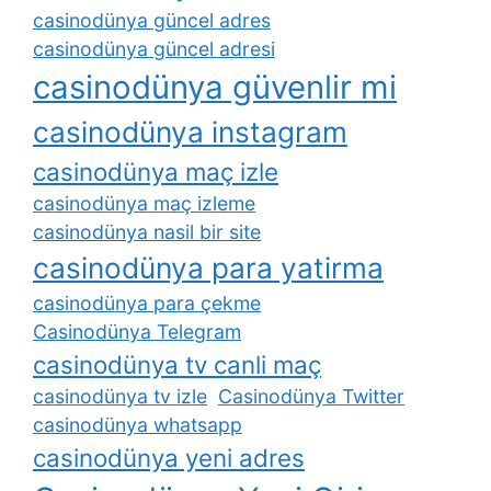
casinodünya güncel adres
casinodünya güncel adresi
casinodünya güvenlir mi
casinodünya instagram
casinodünya maç izle
casinodünya maç izleme
casinodünya nasil bir site
casinodünya para yatirma
casinodünya para çekme
Casinodünya Telegram
casinodünya tv canli maç
casinodünya tv izle
Casinodünya Twitter
casinodünya whatsapp
casinodünya yeni adres