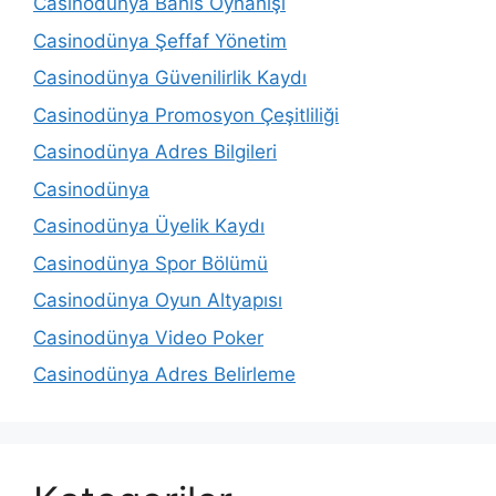
Casinodünya Bahis Oynanışı
Casinodünya Şeffaf Yönetim
Casinodünya Güvenilirlik Kaydı
Casinodünya Promosyon Çeşitliliği
Casinodünya Adres Bilgileri
Casinodünya
Casinodünya Üyelik Kaydı
Casinodünya Spor Bölümü
Casinodünya Oyun Altyapısı
Casinodünya Video Poker
Casinodünya Adres Belirleme