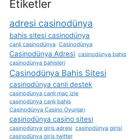
Etiketler
adresi casinodünya
bahis sitesi casinodünya
canli casinodünya
Casinodünya
Casinodünya Adresi
casinodünya bahis
casinodünya bahisleri
Casinodünya Bahis Sitesi
casinodünya canli destek
casinodünya canli maç izle
casinodünya canlı bahis
Casinodünya Casino Oyunları
casinodünya casino sitesi
casinodünya giris adresi
casinodünya girisi
casinodünya giris twitter