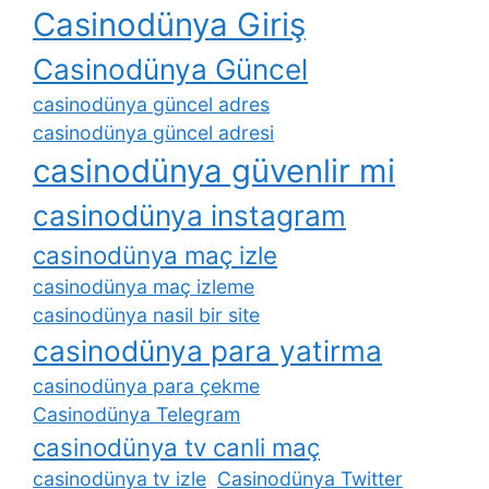
Casinodünya Giriş
Casinodünya Güncel
casinodünya güncel adres
casinodünya güncel adresi
casinodünya güvenlir mi
casinodünya instagram
casinodünya maç izle
casinodünya maç izleme
casinodünya nasil bir site
casinodünya para yatirma
casinodünya para çekme
Casinodünya Telegram
casinodünya tv canli maç
casinodünya tv izle
Casinodünya Twitter