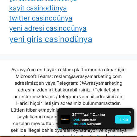
kayit casinodünya
twitter casinodünya
yeni adresi casinodünya
yeni giris casinodünya
Avrasya'nın en büyük reklam platformunda olmak için
Microsoft Teams:
reklam@avrasyamarketing.com
adresimizden veya Telegram: @Avrasyamarketing
adresimizden irtibat kurabilirsiniz. (Tek iletişim
adreslerimiz teams / telegram ve mail adresimizdir.
Harici hiçbir iletişim adresimiz bulunmamaktadır.
Lütfen itibar etmeyiniz.) Türkiye yasalarına göre 7258
sayılı kanun uyarınca yasa dışı bahis oynamanın
cezaları mevcuttur. Şu an bulunduğunuz site hiç bir
şekilde illegal bahis oyunları oynatmıyor ve oynamaya
aracı olmuyordur.
vaycasino
|
betlio
|
betfica
|
palazzo
|